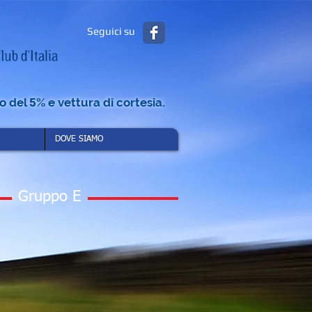
Seguici su
to del
5
% e vettura di cortesia.
DOVE SIAMO
Gruppo E