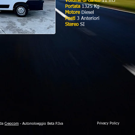
Volume di carico
11 m3
Portata
1325 Kg
Motore
Diesel
Posti
3 Anteriori
Stereo
SI​
Privacy Policy
 da
Creocom
- Autonoloeggio Beta P.Iva