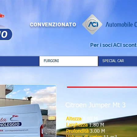
CONVENZIONATO
Per i soci ACI scon
FURGONI
SPECIAL CAR
Citroen Jumper
Mt 3
Altezza
1.90 M
Larghezza
1.80 M
Profondità
3.00 M